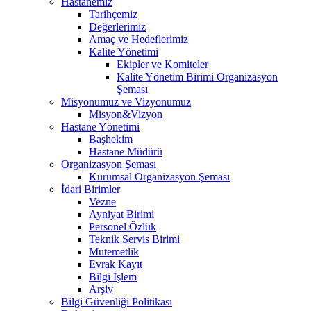
Hastanemiz
Tarihçemiz
Değerlerimiz
Amaç ve Hedeflerimiz
Kalite Yönetimi
Ekipler ve Komiteler
Kalite Yönetim Birimi Organizasyon
Şeması
Misyonumuz ve Vizyonumuz
Misyon&Vizyon
Hastane Yönetimi
Başhekim
Hastane Müdürü
Organizasyon Şeması
Kurumsal Organizasyon Şeması
İdari Birimler
Vezne
Ayniyat Birimi
Personel Özlük
Teknik Servis Birimi
Mutemetlik
Evrak Kayıt
Bilgi İşlem
Arşiv
Bilgi Güvenliği Politikası