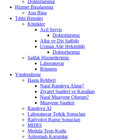
Doktorlarımız
Hizmet Binalarımız
Ana Bina
Tıbbi Birimler
Klinikler
Acil Servis
Doktorlarımız
Ağız ve Diş Sağlığı
Uzman Aile Hekimliği
Doktorlarımız
Sağlık Hizmetlerimiz
Laboratuvar
Röntgen
Yönlendirme
Hasta Rehberi
Nasıl Randevu Alınır?
Ziyaret Saatleri ve Kuralları
Nasıl Muayene Olurum?
Muayene Saatleri
Randevu Al
Laboratuvar Tetkik Sonuçları
Radyoloji Rapor Sonuçları
MHRS
Medula Tesis Kodu
Anlaşmalı Kurumlar