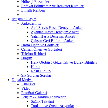
Nöbetçi Eczaneler
Refakat Politikamız ve Reakatçi Kuralları
Engelli Rehberi
İletişim / Ulaşım
Anketlerimiz
Acil Servis Hasta Deneyim Anketi
Ayaktan Hasta Deneyim Anketi
Yatan Hasta Deneyim Anketi
Çalışan Geri Bildirim Anketi
Hasta Öneri ve Görüşleri
Çalışan Öneri ve Görüşleri
Telefon Rehberi
Ulaşım
Halk Otobüsü Güzergah ve Durak Bilgileri
Harita
Nasıl Gidilir?
Sık Sorulan Sorular
Dijital Medya
Analizler
Video
Fotoğraf Galerisi
İletişim & Tanıtım Faaliyetleri
Sağlık Takvimi
Toplantı ve Organizasyonlar