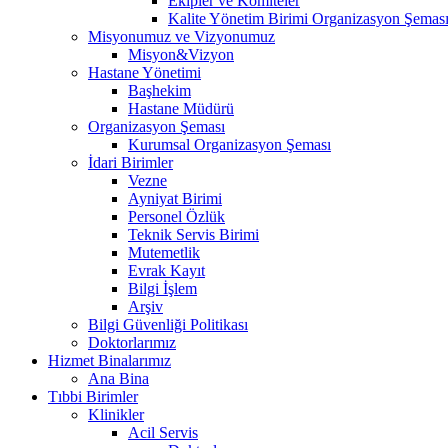
Ekipler ve Komiteler
Kalite Yönetim Birimi Organizasyon Şemas
Misyonumuz ve Vizyonumuz
Misyon&Vizyon
Hastane Yönetimi
Başhekim
Hastane Müdürü
Organizasyon Şeması
Kurumsal Organizasyon Şeması
İdari Birimler
Vezne
Ayniyat Birimi
Personel Özlük
Teknik Servis Birimi
Mutemetlik
Evrak Kayıt
Bilgi İşlem
Arşiv
Bilgi Güvenliği Politikası
Doktorlarımız
Hizmet Binalarımız
Ana Bina
Tıbbi Birimler
Klinikler
Acil Servis