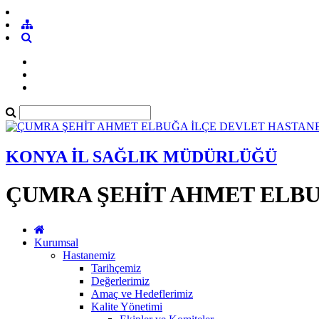
KONYA İL SAĞLIK MÜDÜRLÜĞÜ
ÇUMRA ŞEHİT AHMET ELBU
Kurumsal
Hastanemiz
Tarihçemiz
Değerlerimiz
Amaç ve Hedeflerimiz
Kalite Yönetimi