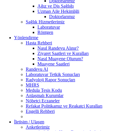
Doktorlarımız
Ağız ve Diş Sağlığı
Uzman Aile Hekimliği
Doktorlarımız
Sağlık Hizmetlerimiz
Laboratuvar
Röntgen
Yönlendirme
Hasta Rehberi
Nasıl Randevu Alınır?
Ziyaret Saatleri ve Kuralları
Nasıl Muayene Olurum?
Muayene Saatleri
Randevu Al
Laboratuvar Tetkik Sonuçları
Radyoloji Rapor Sonuçları
MHRS
Medula Tesis Kodu
Anlaşmalı Kurumlar
Nöbetçi Eczaneler
Refakat Politikamız ve Reakatçi Kuralları
Engelli Rehberi
İletişim / Ulaşım
Anketlerimiz