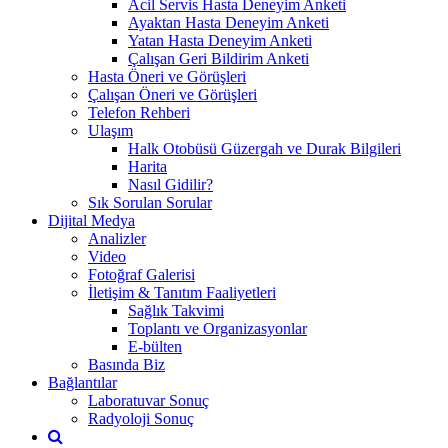
Acil Servis Hasta Deneyim Anketi
Ayaktan Hasta Deneyim Anketi
Yatan Hasta Deneyim Anketi
Çalışan Geri Bildirim Anketi
Hasta Öneri ve Görüşleri
Çalışan Öneri ve Görüşleri
Telefon Rehberi
Ulaşım
Halk Otobüsü Güzergah ve Durak Bilgileri
Harita
Nasıl Gidilir?
Sık Sorulan Sorular
Dijital Medya
Analizler
Video
Fotoğraf Galerisi
İletişim & Tanıtım Faaliyetleri
Sağlık Takvimi
Toplantı ve Organizasyonlar
E-bülten
Basında Biz
Bağlantılar
Laboratuvar Sonuç
Radyoloji Sonuç