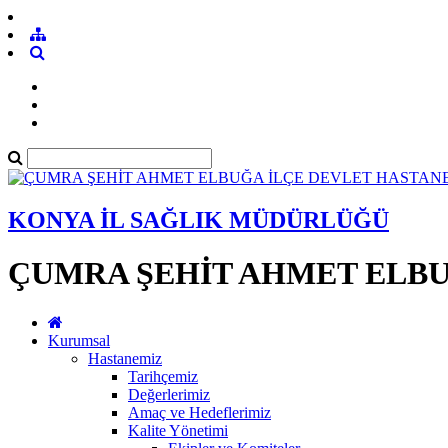
KONYA İL SAĞLIK MÜDÜRLÜĞÜ
ÇUMRA ŞEHİT AHMET ELBU
Kurumsal
Hastanemiz
Tarihçemiz
Değerlerimiz
Amaç ve Hedeflerimiz
Kalite Yönetimi