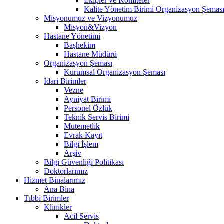
Ekipler ve Komiteler
Kalite Yönetim Birimi Organizasyon Şemas
Misyonumuz ve Vizyonumuz
Misyon&Vizyon
Hastane Yönetimi
Başhekim
Hastane Müdürü
Organizasyon Şeması
Kurumsal Organizasyon Şeması
İdari Birimler
Vezne
Ayniyat Birimi
Personel Özlük
Teknik Servis Birimi
Mutemetlik
Evrak Kayıt
Bilgi İşlem
Arşiv
Bilgi Güvenliği Politikası
Doktorlarımız
Hizmet Binalarımız
Ana Bina
Tıbbi Birimler
Klinikler
Acil Servis