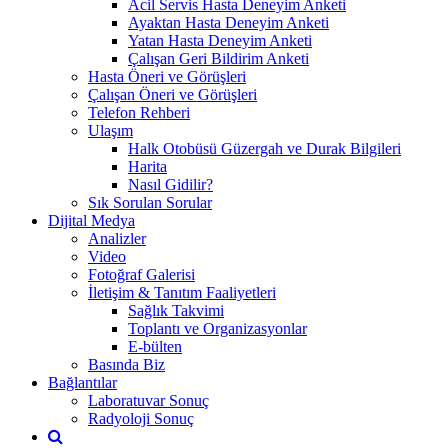
Acil Servis Hasta Deneyim Anketi
Ayaktan Hasta Deneyim Anketi
Yatan Hasta Deneyim Anketi
Çalışan Geri Bildirim Anketi
Hasta Öneri ve Görüşleri
Çalışan Öneri ve Görüşleri
Telefon Rehberi
Ulaşım
Halk Otobüsü Güzergah ve Durak Bilgileri
Harita
Nasıl Gidilir?
Sık Sorulan Sorular
Dijital Medya
Analizler
Video
Fotoğraf Galerisi
İletişim & Tanıtım Faaliyetleri
Sağlık Takvimi
Toplantı ve Organizasyonlar
E-bülten
Basında Biz
Bağlantılar
Laboratuvar Sonuç
Radyoloji Sonuç