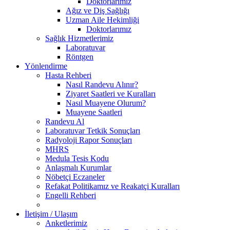
Doktorlarımız
Ağız ve Diş Sağlığı
Uzman Aile Hekimliği
Doktorlarımız
Sağlık Hizmetlerimiz
Laboratuvar
Röntgen
Yönlendirme
Hasta Rehberi
Nasıl Randevu Alınır?
Ziyaret Saatleri ve Kuralları
Nasıl Muayene Olurum?
Muayene Saatleri
Randevu Al
Laboratuvar Tetkik Sonuçları
Radyoloji Rapor Sonuçları
MHRS
Medula Tesis Kodu
Anlaşmalı Kurumlar
Nöbetçi Eczaneler
Refakat Politikamız ve Reakatçi Kuralları
Engelli Rehberi
İletişim / Ulaşım
Anketlerimiz