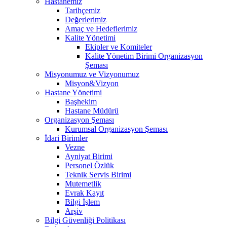
Hastanemiz
Tarihçemiz
Değerlerimiz
Amaç ve Hedeflerimiz
Kalite Yönetimi
Ekipler ve Komiteler
Kalite Yönetim Birimi Organizasyon
Şeması
Misyonumuz ve Vizyonumuz
Misyon&Vizyon
Hastane Yönetimi
Başhekim
Hastane Müdürü
Organizasyon Şeması
Kurumsal Organizasyon Şeması
İdari Birimler
Vezne
Ayniyat Birimi
Personel Özlük
Teknik Servis Birimi
Mutemetlik
Evrak Kayıt
Bilgi İşlem
Arşiv
Bilgi Güvenliği Politikası