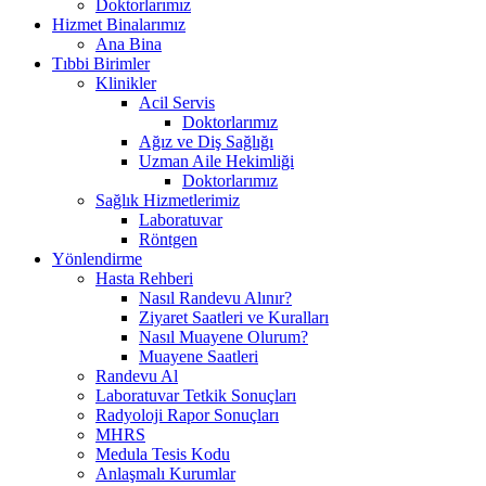
Doktorlarımız
Hizmet Binalarımız
Ana Bina
Tıbbi Birimler
Klinikler
Acil Servis
Doktorlarımız
Ağız ve Diş Sağlığı
Uzman Aile Hekimliği
Doktorlarımız
Sağlık Hizmetlerimiz
Laboratuvar
Röntgen
Yönlendirme
Hasta Rehberi
Nasıl Randevu Alınır?
Ziyaret Saatleri ve Kuralları
Nasıl Muayene Olurum?
Muayene Saatleri
Randevu Al
Laboratuvar Tetkik Sonuçları
Radyoloji Rapor Sonuçları
MHRS
Medula Tesis Kodu
Anlaşmalı Kurumlar