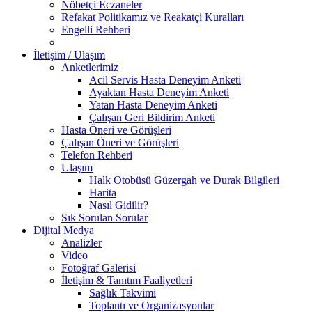
Nöbetçi Eczaneler
Refakat Politikamız ve Reakatçi Kuralları
Engelli Rehberi
İletişim / Ulaşım
Anketlerimiz
Acil Servis Hasta Deneyim Anketi
Ayaktan Hasta Deneyim Anketi
Yatan Hasta Deneyim Anketi
Çalışan Geri Bildirim Anketi
Hasta Öneri ve Görüşleri
Çalışan Öneri ve Görüşleri
Telefon Rehberi
Ulaşım
Halk Otobüsü Güzergah ve Durak Bilgileri
Harita
Nasıl Gidilir?
Sık Sorulan Sorular
Dijital Medya
Analizler
Video
Fotoğraf Galerisi
İletişim & Tanıtım Faaliyetleri
Sağlık Takvimi
Toplantı ve Organizasyonlar